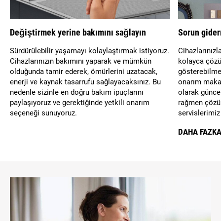
Değiştirmek yerine bakımını sağlayın
Sorun gide
Sürdürülebilir yaşamayı kolaylaştırmak istiyoruz.
Cihazlarınızl
Cihazlarınızın bakımını yaparak ve mümkün
kolayca çözül
olduğunda tamir ederek, ömürlerini uzatacak,
gösterebilme
enerji ve kaynak tasarrufu sağlayacaksınız. Bu
onarım makal
nedenle sizinle en doğru bakım ipuçlarını
olarak günce
paylaşıyoruz ve gerektiğinde yetkili onarım
rağmen çözüm
seçeneği sunuyoruz.
servislerimiz
DAHA FAZKA