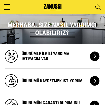
Aram
Menu
MERHABA. SIZE NASIL YARDIMCI
OLABILIRIZ?
ÜRÜNÜML
ÜRÜNÜMLE ILGILI
YARDIMA
ILGILI
IHTIYACIM VAR
YARDIMA
IHTIYACI
VAR
ÜRÜNÜMÜ
ÜRÜNÜMÜ KAYDETMEK
ISTIYORUM
KAYDETM
ISTIYORU
ÜRÜNÜM
ÜRÜNÜMÜN GARANTI DURUMUNU