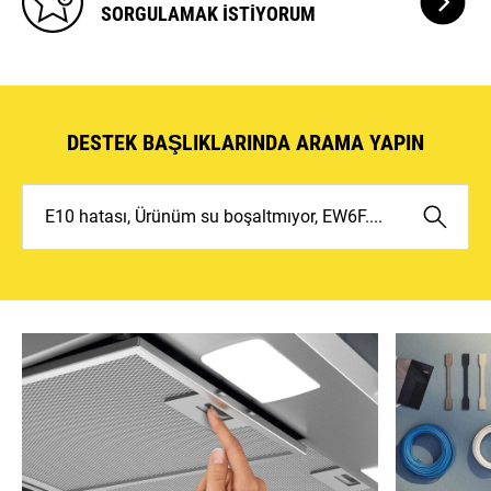
GARANTI
SORGULAMAK
ISTIYORUM
DURUMUN
SORGULA
ISTIYORU
DESTEK BAŞLIKLARINDA ARAMA YAPIN
E10
hatası,
Ürünüm
su
boşaltmıyor,
EW6F....