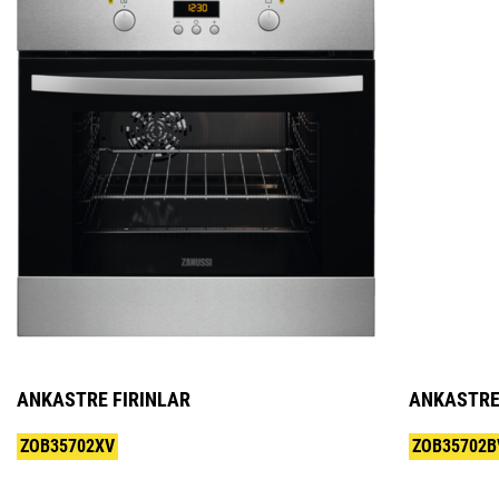
ANKASTRE FIRINLAR
ANKASTRE
ZOB35702XV
ZOB35702B