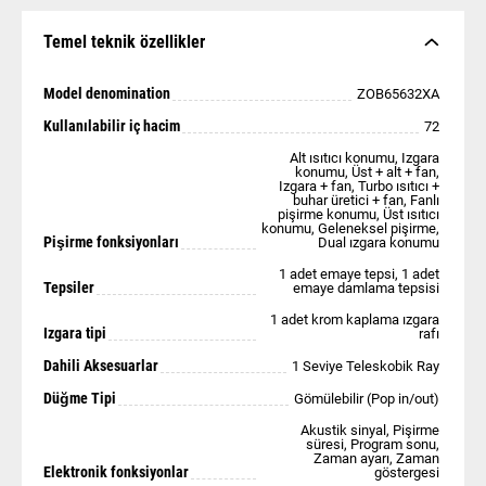
Temel teknik özellikler
Model denomination
ZOB65632XA
Kullanılabilir iç hacim
72
Alt ısıtıcı konumu, Izgara
konumu, Üst + alt + fan,
Izgara + fan, Turbo ısıtıcı +
buhar üretici + fan, Fanlı
pişirme konumu, Üst ısıtıcı
konumu, Geleneksel pişirme,
Pişirme fonksiyonları
Dual ızgara konumu
1 adet emaye tepsi, 1 adet
Tepsiler
emaye damlama tepsisi
1 adet krom kaplama ızgara
Izgara tipi
rafı
Dahili Aksesuarlar
1 Seviye Teleskobik Ray
Düğme Tipi
Gömülebilir (Pop in/out)
Akustik sinyal, Pişirme
süresi, Program sonu,
Zaman ayarı, Zaman
Elektronik fonksiyonlar
göstergesi