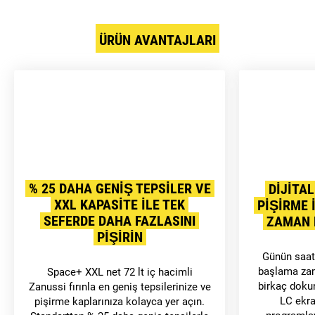
ÜRÜN AVANTAJLARI
% 25 DAHA GENIŞ TEPSILER VE
DIJITAL
XXL KAPASITE ILE TEK
PIŞIRME 
SEFERDE DAHA FAZLASINI
ZAMAN 
PIŞIRIN
Günün saat
başlama zam
Space+ XXL net 72 lt iç hacimli
birkaç doku
Zanussi fırınla en geniş tepsilerinize ve
LC ekra
pişirme kaplarınıza kolayca yer açın.