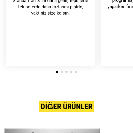
programlayı
Standarttan % 25 daha geniş tepsilerle
yaparken fırı
tek seferde daha fazlasını pişirin,
vaktiniz size kalsın.
DIĞER ÜRÜNLER