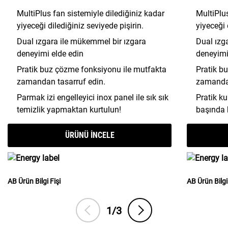
MultiPlus fan sistemiyle dilediğiniz kadar
MultiPlus
yiyeceği dilediğiniz seviyede pişirin.
yiyeceği 
Dual ızgara ile mükemmel bir ızgara
Dual ızg
deneyimi elde edin
deneyimi
Pratik buz çözme fonksiyonu ile mutfakta
Pratik b
zamandan tasarruf edin.
zamandan
Parmak izi engelleyici inox panel ile sık sık
Pratik ku
temizlik yapmaktan kurtulun!
başında
ÜRÜNÜ INCELE
AB Ürün Bilgi Fişi
AB Ürün Bilgi 
1/3