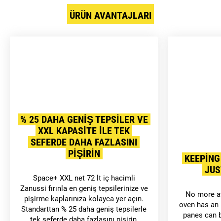
ÜRÜN AVANTAJLARI
% 25 DAHA GENIŞ TEPSILER VE
XXL KAPASITE ILE TEK
SEFERDE DAHA FAZLASINI
PIŞIRIN
KEEPING
JUS
Space+ XXL net 72 lt iç hacimli
Zanussi fırınla en geniş tepsilerinize ve
No more a
pişirme kaplarınıza kolayca yer açın.
oven has an 
Standarttan % 25 daha geniş tepsilerle
panes can b
tek seferde daha fazlasını pişirin,