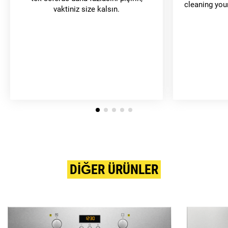
cleaning you
vaktiniz size kalsın.
DIĞER ÜRÜNLER