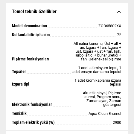
Temel teknik özellikler
Model denomination
ZOB65802XX
Kullanılabilir iç hacim
72
Alt ısıtıcı konumu, Üst + alt +
fan, Izgara + fan, Izgara +
üst, Izgara + üst + fan, Işık,
Turbo ısıtıcı + buhar üretici +
Pişirme fonksiyonları
fan, Geleneksel pişirme
1 adet alüminyum tepsi, 1
Tepsiler
adet emaye damlama tepsisi
1 adet krom kaplama ızgara
Izgara tipi
tepsisi
Akustik sinyal, Pişirme
süresi, Program sonu,
Zaman ayarı, Zaman
Elektronik fonksiyonlar
göstergesi
Temizlik
Aqua Clean Enamel
Toplam elektrik yükü (W)
2980