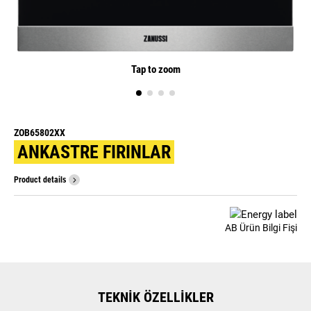
Tap to zoom
ZOB65802XX
ANKASTRE FIRINLAR
Product details
AB Ürün Bilgi Fişi
TEKNIK ÖZELLIKLER