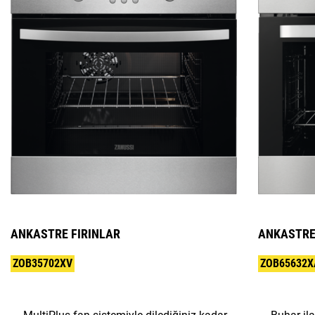
ANKASTRE FIRINLAR
ANKASTRE
ZOB35702XV
ZOB65632X