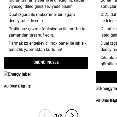
MultiPlus fan sistemiyle dilediğiniz kadar
Buhar ila
yiyeceği dilediğiniz seviyede pişirin.
sonuçlar
Dual ızgara ile mükemmel bir ızgara
% 25 dah
deneyimi elde edin
ile tek s
Pratik buz çözme fonksiyonu ile mutfakta
Dijital z
zamandan tasarruf edin.
istediği
Parmak izi engelleyici inox panel ile sık sık
Dual ızg
temizlik yapmaktan kurtulun!
deneyimi
Çıkarılab
ÜRÜNÜ INCELE
gömülebil
AB Ürün Bilgi Fişi
AB Ürün Bilgi 
1/3